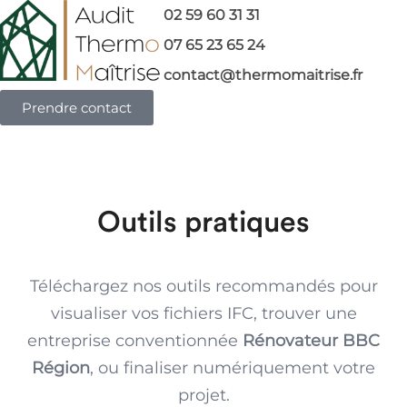
07 65 23 65 24
02 59 60 31 31
contact@thermomaitrise.fr
07 65 23 65 24
Prendre contact
contact@thermomaitrise.fr
Prendre contact
Outils pratiques
Téléchargez nos outils recommandés pour
visualiser vos fichiers IFC, trouver une
entreprise conventionnée
Rénovateur BBC
Région
, ou finaliser numériquement votre
projet.